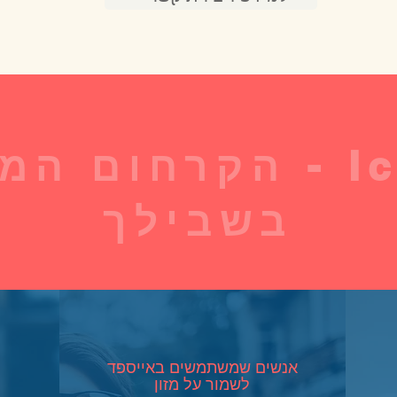
IcePad - הקרחום 
בשבילך
אנשים שמשתמשים באייספד
לשמור על מזון