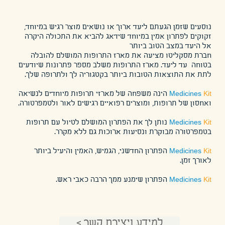
נוסעים שזמן הגעתם ליעד ארוך או נושאים מוצר רגיש במיוחד,
זקוקים לפתרון אמין במיוחד שידאג להביא את התכולה היקרה
אל היעד במצב הטוב ביותר
חברת מסקליטו מציעה את מארז התרופות המושלם להובלה
בטוחה עד ליעד. מארז התרופות משלב מספר פתרונות שיודעים
לתת את התוצאות הטובות ביותר בקטגוריה לך ולתרופה שלך.
Kit
Medicines
הינה משפחה של מארזי תרופות מיוחדים לנשיאה
ואחסון של תרופות, ומוצרים רפואיים רגישים לאור ולטמפרטורה.
Kit
Medicines
נותן לך את הפתרון המושלם לטיול עם תרופות
בטמפרטורה מבוקרת ונסיעות ארוכות גם ללא מקרר.
Kit
Medicines
הפתרון החדשני, הגמיש, האמין והיעיל ביותר
לאורך זמן.
Kit
Medicines
הפתרון שימנע ממך הרבה כאבי ראש.
< למידע ויצירת קשר