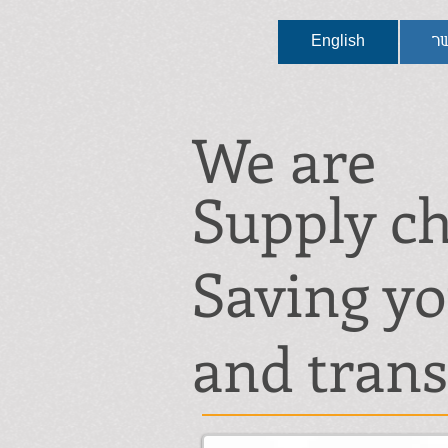
שר
English
We are
Supply ch
Saving y
and trans